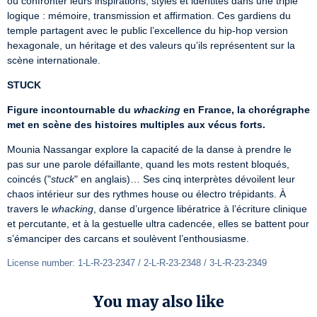
où confronter leurs inspirations, styles et identités dans une triple 
logique : mémoire, transmission et affirmation. Ces gardiens du 
temple partagent avec le public l’excellence du hip-hop version 
hexagonale, un héritage et des valeurs qu’ils représentent sur la 
scène internationale.
STUCK
Figure incontournable du 
whacking
 en France, la chorégraphe 
met en scène des histoires multiples aux vécus forts.
Mounia Nassangar explore la capacité de la danse à prendre le 
pas sur une parole défaillante, quand les mots restent bloqués, 
coincés ("
stuck
" en anglais)… Ses cinq interprètes dévoilent leur 
chaos intérieur sur des rythmes house ou électro trépidants. À 
travers le 
whacking
, danse d’urgence libératrice à l’écriture clinique 
et percutante, et à la gestuelle ultra cadencée, elles se battent pour 
s’émanciper des carcans et soulèvent l’enthousiasme.
License number: 1-L-R-23-2347 / 2-L-R-23-2348 / 3-L-R-23-2349
You may also like