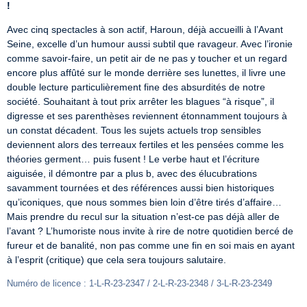
!
Avec cinq spectacles à son actif, Haroun, déjà accueilli à l’Avant 
Seine, excelle d’un humour aussi subtil que ravageur. Avec l’ironie 
comme savoir-faire, un petit air de ne pas y toucher et un regard 
encore plus affûté sur le monde derrière ses lunettes, il livre une 
double lecture particulièrement fine des absurdités de notre 
société. Souhaitant à tout prix arrêter les blagues “à risque”, il 
digresse et ses parenthèses reviennent étonnamment toujours à 
un constat décadent. Tous les sujets actuels trop sensibles 
deviennent alors des terreaux fertiles et les pensées comme les 
théories germent… puis fusent ! Le verbe haut et l’écriture 
aiguisée, il démontre par a plus b, avec des élucubrations 
savamment tournées et des références aussi bien historiques 
qu’iconiques, que nous sommes bien loin d’être tirés d’affaire… 
Mais prendre du recul sur la situation n’est-ce pas déjà aller de 
l’avant ? L’humoriste nous invite à rire de notre quotidien bercé de 
fureur et de banalité, non pas comme une fin en soi mais en ayant 
à l’esprit (critique) que cela sera toujours salutaire.
Numéro de licence : 1-L-R-23-2347 / 2-L-R-23-2348 / 3-L-R-23-2349