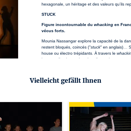
hexagonale, un héritage et des valeurs qu’ils rep
STUCK
Figure incontournable du 
whacking
 en Fran
vécus forts.
Mounia Nassangar explore la capacité de la dans
restent bloqués, coincés ("
stuck
" en anglais)… S
house ou électro trépidants. À travers le 
whacki
la gestuelle ultra cadencée, elles se battent po
Lizenznummer: 1-L-R-23-2347 / 2-L-R-23-2348 / 3-L-
Vielleicht gefällt Ihnen